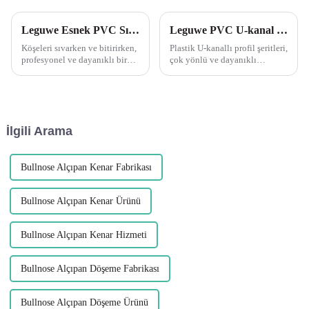
Leguwe Esnek PVC Sıvama Köşe Profillerinin çok yönlülüğünü keşfedin
Leguwe PVC U-kanal profillerinin çok yönlülüğünü keşfedin
Köşeleri sıvarken ve bitirirken,
Plastik U-kanallı profil şeritleri,
profesyonel ve dayanıklı bir
çok yönlü ve dayanıklı
sonuç için köşe çıtaları
malzemeler söz konusu
kullanmak şarttır. Piyasada
olduğunda oyunun kurallarını
bulunan çeşitli köşe boncukları
değiştiriyor. Leguwe PVC U
arasında L...
Kanal Profil Şeritleri dalga
yapan ürünlerden biridir...
İlgili Arama
Bullnose Alçıpan Kenar Fabrikası
Bullnose Alçıpan Kenar Ürünü
Bullnose Alçıpan Kenar Hizmeti
Bullnose Alçıpan Döşeme Fabrikası
Bullnose Alçıpan Döşeme Ürünü