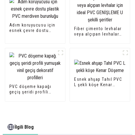
Adım koruyucusu için
Fiber çimento levhalar
esnek çevre dostu
veya alçıpan levhalar
plastik PVC merdiven
için ideal PVC
burunluğu
GENİŞLEME U şekilli
şeritler
Esnek ahşap Tahıl PVC
L şekli köşe Kenar
PVC döşeme kapağı
Döşeme
geçiş şeridi profili
yumuşak vinil geçiş
dekoratif profilleri
İlgili Blog