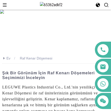
>>
Ev
Raf Kenar Döşemesi
Şık Bir Görünüm İçin Raf Kenarı Döşemeleri
Seçimimizi İnceleyin
+86 123456789122
LEGUWE Plastics Industrial Co., Ltd.'nin yenilikçi Raf
Kenar Döşemesi ile raf ünitelerinizin görünümünü ve
işlevselliğini geliştirin. Kenar kaplamamız, raflarınızın
kenarlarına şık ve bitmiş bir görünüm sağlarken aynı
zamanda onları aşınmaya ve hasara karşı koruyacak