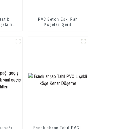
astik
PVC Beton Eski Pah
şekilli
Köşeleri Şerit
şeme PVC
 Şeridi
kapağı
Esnek ahşap Tahıl PVC L