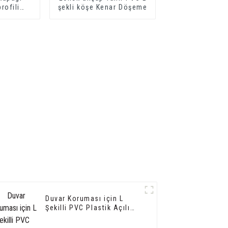
rofili
şekli köşe Kenar Döşeme
 geçiş
filleri
Duvar Koruması için L
Şekilli PVC Plastik Açılı
Köşe Koruma