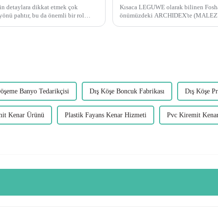
çin detaylara dikkat etmek çok
Kısaca LEGUWE olarak bilinen Fosha
önümüzdeki ARCHIDEX'te (MALEZYA 
ürünlerini sergilemeye hazırlanırken 
öşeme Banyo Tedarikçisi
Dış Köşe Boncuk Fabrikası
Dış Köşe Pr
mit Kenar Ürünü
Plastik Fayans Kenar Hizmeti
Pvc Kiremit Kenar 