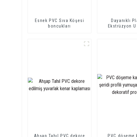
Esnek PVC Sıva Köşesi
Dayanıklı Pl
boncukları
Ekstrüzyon U 
parça Kenar Dö
U Kanal Profil
Ahşap Tahıl PVC dekore
PVC döşeme 