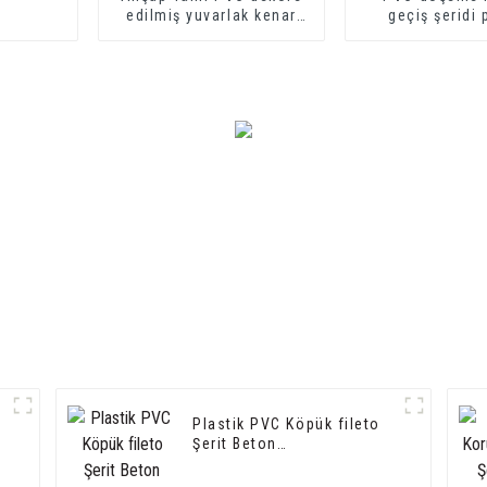
edilmiş yuvarlak kenar
geçiş şeridi p
kaplaması
yumuşak vinil
dekoratif pro
Plastik PVC Köpük fileto
Şerit Beton
Şekillendiriciler