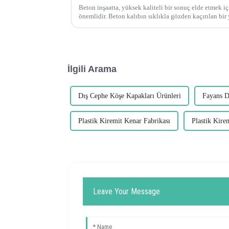
Beton inşaatta, yüksek kaliteli bir sonuç elde etmek i
önemlidir. Beton kalıbın sıklıkla gözden kaçırılan bir yönü pahtır, bu da önemli bir rol
oynar...
İlgili Arama
Dış Cephe Köşe Kapakları Ürünleri
Fayans D
Plastik Kiremit Kenar Fabrikası
Plastik Kire
Leave Your Message