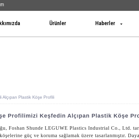
om
kkımızda
Ürünler
Haberler
 Alçıpan Plastik Köşe Profili
 Profilimizi Keşfedin Alçıpan Plastik Köşe Pro
 Foshan Shunde LEGUWE Plastics Industrial Co., Ltd. tarafın
n köşelerine güç ve koruma sağlamak üzere tasarlanmıştır. Da