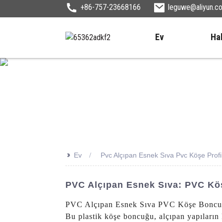
+86-757-23668166
leguwe@aliyun.c
Ev
Ha
>>
Ev
Pvc Alçıpan Esnek Sıva Pvc Köşe Profili
PVC Alçıpan Esnek Sıva: PVC Köşe
PVC Alçıpan Esnek Sıva PVC Köşe Boncuğu,
Bu plastik köşe boncuğu, alçıpan yapıları