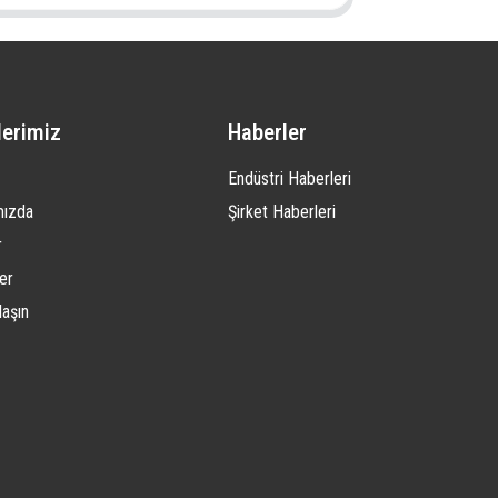
lerimiz
Haberler
Endüstri Haberleri
mızda
Şirket Haberleri
r
er
laşın