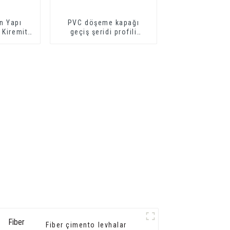
n Yapı
PVC döşeme kapağı
 Kiremit
geçiş şeridi profili
eme
yumuşak vinil geçiş
dekoratif profilleri
Fiber çimento levhalar