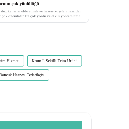
rının çok yönlülüğü
z, düz kenarlar elde etmek ve hassas köşeleri hasardan
önlü ve etkili yöntemlerden
rim Hizmeti
Krom L Şekilli Trim Ürünü
Boncuk Haznesi Tedarikçisi