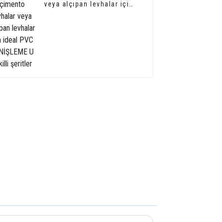
veya alçıpan levhalar için
ideal PVC GENİŞLEME U
şekilli şeritler