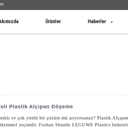
om
kkımızda
Ürünler
Haberler
teli Plastik Alçıpan Döşeme
yanıklı ve çok yönlü bir çözüm mü arıyorsunuz? Plastik Alçıp
ükemmel seçimdir. Foshan Shunde LEGUWE Plastics Industrial