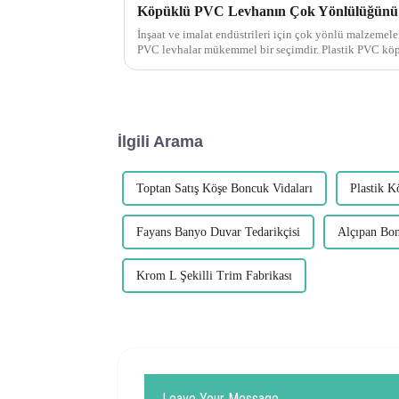
Köpüklü PVC Levhanın Çok Yönlülüğünü
İnşaat ve imalat endüstrileri için çok yönlü malzeme
PVC levhalar mükemmel bir se
İlgili Arama
Toptan Satış Köşe Boncuk Vidaları
Plastik K
Fayans Banyo Duvar Tedarikçisi
Alçıpan Bon
Krom L Şekilli Trim Fabrikası
Leave Your Message