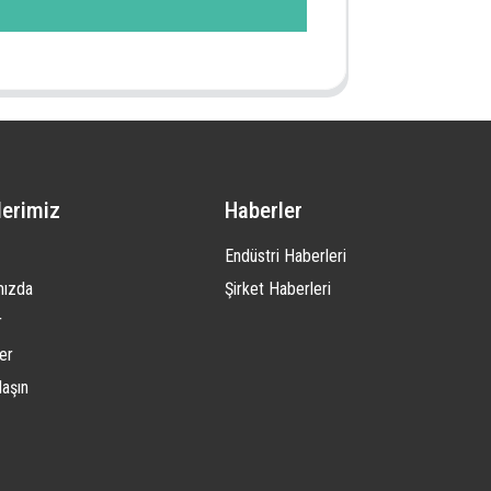
lerimiz
Haberler
Endüstri Haberleri
mızda
Şirket Haberleri
r
er
laşın