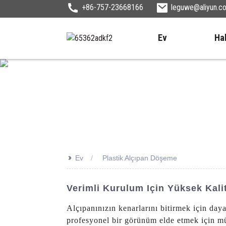
+86-757-23668166
leguwe@aliyun.c
Ev
Ha
>>
Ev
Plastik Alçıpan Döşeme
Verimli Kurulum Için Yüksek Kali
Alçıpanınızın kenarlarını bitirmek için da
profesyonel bir görünüm elde etmek için m