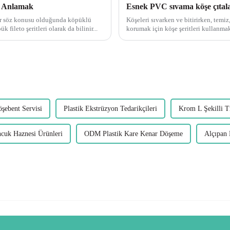
 Anlamak
Esnek PVC sıvama köşe çıtala
ler söz konusu olduğunda köpüklü
Köşeleri sıvarken ve bitirirken, temi
çimdir. Plastik PVC köpük fileto şeritleri olarak da bilinir...
korumak için köşe şeritleri kullanmak çok önemlidir. En çok y
biri.
öşebent Servisi
Plastik Ekstrüzyon Tedarikçileri
Krom L Şekilli T
cuk Haznesi Ürünleri
ODM Plastik Kare Kenar Döşeme
Alçıpan 