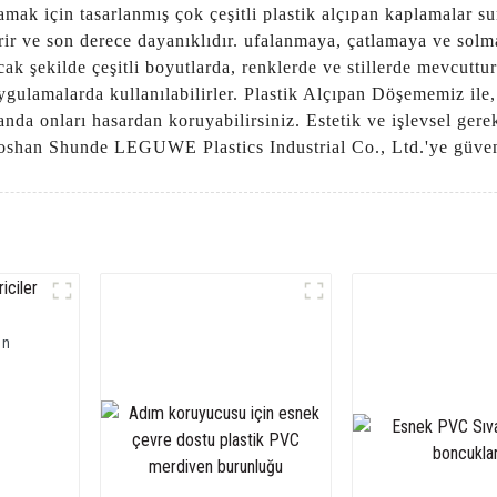
k için tasarlanmış çok çeşitli plastik alçıpan kaplamalar sun
r ve son derece dayanıklıdır. ufalanmaya, çatlamaya ve solma
cak şekilde çeşitli boyutlarda, renklerde ve stillerde mevcuttur.
gulamalarda kullanılabilirler. Plastik Alçıpan Döşememiz ile,
da onları hasardan koruyabilirsiniz. Estetik ve işlevsel gerek
 Foshan Shunde LEGUWE Plastics Industrial Co., Ltd.'ye güve
on