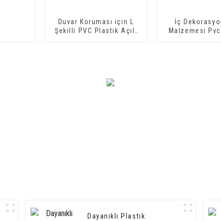
Duvar Koruması için L
İç Dekorasyo
Şekilli PVC Plastik Açılı
Malzemesi Pvc
Köşe Koruma
Kenar Döş
Dayanıklı Plastik