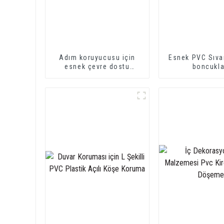
Adım koruyucusu için
Esnek PVC Sıv
esnek çevre dostu
boncukla
plastik PVC merdiven
burunluğu