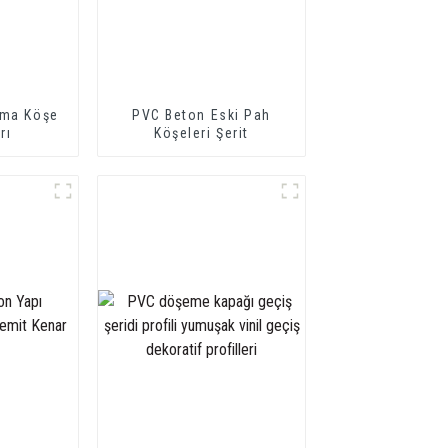
ama Köşe
PVC Beton Eski Pah
rı
Köşeleri Şerit