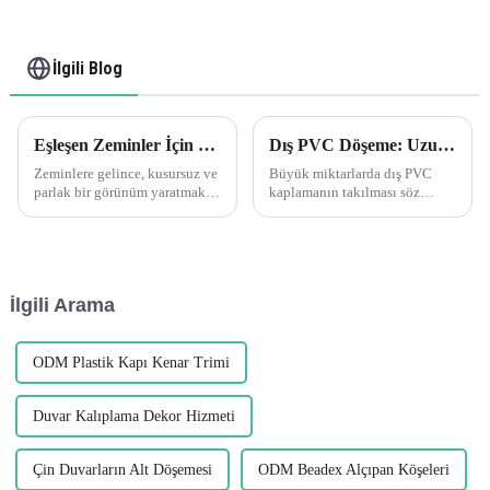
şeritler
İlgili Blog
Eşleşen Zeminler İçin Geçiş Profillerinin Önemini Anlamak
Dış PVC Döşeme: Uzun Çalışmaları Birleştirmek Herhangi bir yapıştırıcı veya bağlantı elemanı uygulamadan önce iyi bir uyum sağlayıp sağlamadığınızı görmek için parçalarınızı kuru olarak oturtmak her zaman iyi bir fikirdir.
Zeminlere gelince, kusursuz ve
Büyük miktarlarda dış PVC
parlak bir görünüm yaratmak
kaplamanın takılması söz
için son rötuşlar çok önemlidir.
konusu olduğunda, herhangi
Geçiş profilleri bunu
bir yapıştırıcı veya bağlantı
başarmada hayati bir rol oynar,
elemanı kullanmadan önce
pürüzsüz ve güzel bir geçiş
uygun şekilde oturduğundan
sağlar...
emin olmak için zaman
İlgili Arama
ayırmak önemlidir. Parçaların
önceden kuru olarak takılması
tasarruf sağlar...
ODM Plastik Kapı Kenar Trimi
Duvar Kalıplama Dekor Hizmeti
Çin Duvarların Alt Döşemesi
ODM Beadex Alçıpan Köşeleri