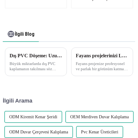
kaplaması
parça Kenar Döşeme
PVC U Kanal Profil
Şeridi
İlgili Blog
Dış PVC Döşeme: Uzun Çalışmaları Birleştirmek Herhangi bir yapıştırıcı veya bağlantı elemanı uygulamadan önce iyi bir uyum sağlayıp sağlamadığınızı görmek için parçalarınızı kuru olarak oturtmak her zaman iyi bir fikirdir.
Fayans projelerinizi Leguwe PVC fayans kenarlarıyla geliştirin
Büyük miktarlarda dış PVC
Fayans projenize profesyonel
kaplamanın takılması söz
ve parlak bir görünüm katmak
konusu olduğunda, herhangi
mı istiyorsunuz? Leguwe PVC
bir yapıştırıcı veya bağlantı
karo kenar bantlamasından
elemanı kullanmadan önce
başka bir yere bakmayın. Bu
uygun şekilde oturduğundan
çok yönlü ve dayanıklı
emin olmak için zaman
dekorasyon...
İlgili Arama
ayırmak önemlidir. Parçaların
önceden kuru olarak takılması
tasarruf sağlar...
ODM Kiremit Kenar Şeridi
OEM Merdiven Duvar Kalıplama
ODM Duvar Çerçevesi Kalıplama
Pvc Kenar Üreticileri