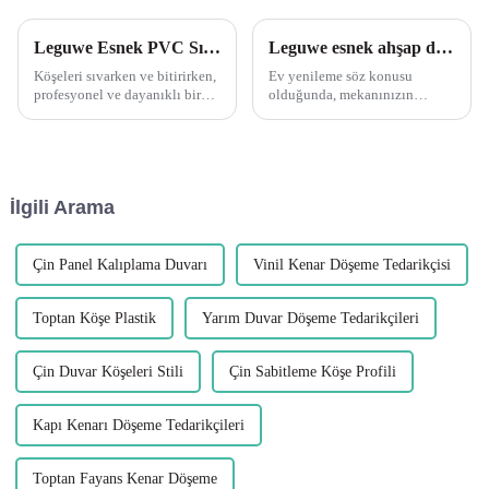
Leguwe Esnek PVC Sıvama Köşe Profillerinin çok yönlülüğünü keşfedin
Leguwe esnek ahşap damarlı PVC L şekilli köşe kenar dekorasyonunun avantajlarını ortaya çıkarıyor
Köşeleri sıvarken ve bitirirken,
Ev yenileme söz konusu
profesyonel ve dayanıklı bir
olduğunda, mekanınızın
sonuç için köşe çıtaları
güzelliğini ve işlevselliğini
kullanmak şarttır. Piyasada
artıracak doğru malzemeleri
bulunan çeşitli köşe boncukları
bulmak çok önemlidir. Son
arasında L...
yıllarda popüler hale gelen bir
malzeme ...
İlgili Arama
Çin Panel Kalıplama Duvarı
Vinil Kenar Döşeme Tedarikçisi
Toptan Köşe Plastik
Yarım Duvar Döşeme Tedarikçileri
Çin Duvar Köşeleri Stili
Çin Sabitleme Köşe Profili
Kapı Kenarı Döşeme Tedarikçileri
Toptan Fayans Kenar Döşeme