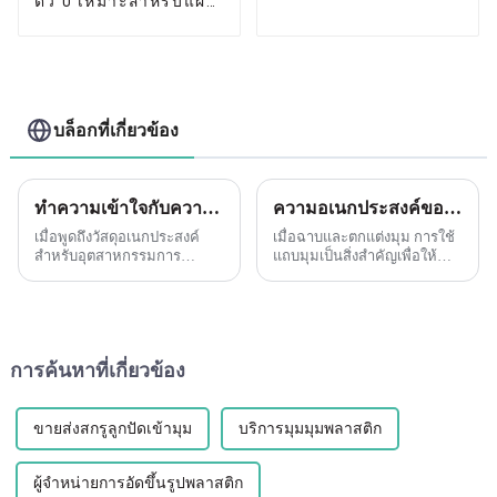
ตัว U เหมาะสำหรับแผ่น
ไฟเบอร์ซีเมนต์หรือแผ่น
ผนังยิปซั่ม
บล็อกที่เกี่ยวข้อง
ทำความเข้าใจกับความอเนกประสงค์ของแผ่นพีวีซีโฟม
ความอเนกประสงค์ของเม็ดบีดเข้ามุมปูน PVC แบบยืดหยุ่น
เมื่อพูดถึงวัสดุอเนกประสงค์
เมื่อฉาบและตกแต่งมุม การใช้
สำหรับอุตสาหกรรมการ
แถบมุมเป็นสิ่งสำคัญเพื่อให้
ก่อสร้างและการผลิต แผ่นโฟม
ขอบสะอาด ตรง และปกป้องมุม
PVC เป็นตัวเลือกที่ยอดเยี่ยม
ที่บอบบางจากความเสียหาย
หรือที่เรียกว่าแถบเนื้อโฟมพีวีซี
หนึ่งในความหลากหลายและมี
พลาสติก ...
ประสิทธิภาพมากที่สุด...
การค้นหาที่เกี่ยวข้อง
ขายส่งสกรูลูกปัดเข้ามุม
บริการมุมมุมพลาสติก
ผู้จำหน่ายการอัดขึ้นรูปพลาสติก