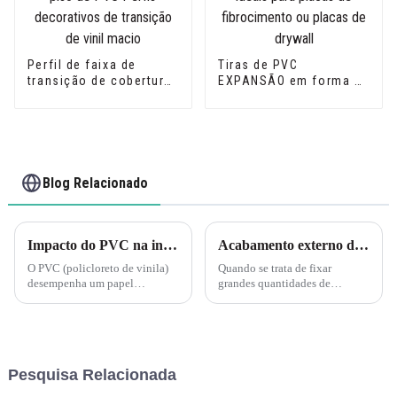
Perfil de faixa de
Tiras de PVC
transição de cobertura
EXPANSÃO em forma de
de piso de PVC Perfis
U ideais para placas de
decorativos de
fibrocimento ou placas
transição de vinil
de drywall
macio
Blog Relacionado
Impacto do PVC na indústria da construção
Acabamento externo de PVC: juntando tiras longasÉ sempre uma boa ideia encaixar suas peças a seco para ver se você conseguiu um bom ajuste antes de aplicar qualquer cola ou fecho.
O PVC (policloreto de vinila)
Quando se trata de fixar
desempenha um papel
grandes quantidades de
importante na indústria da
acabamentos externos de PVC,
construção, incluindo
é importante reservar um tempo
principalmente os seguintes
para garantir um ajuste
aspectos: Materiais de
adequado antes de usar
construção: O PVC é
qualquer cola ou fixador.
Pesquisa Relacionada
amplamente utilizado na
Instalar as peças a seco
fabricação de esquadrias,...
antecipadamente economiza...