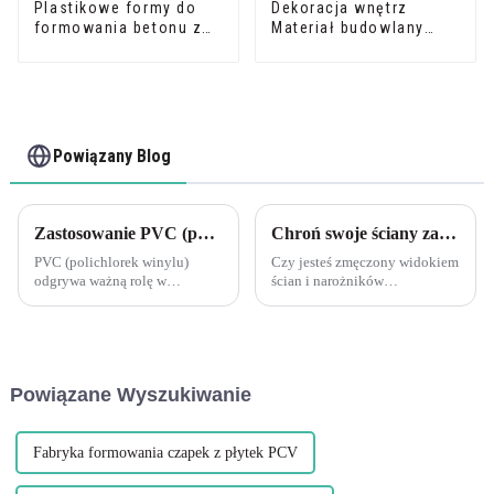
Plastikowe formy do
Dekoracja wnętrz
formowania betonu z
Materiał budowlany
pianki PCV
Obrzeże płytek PCV
Powiązany Blog
Zastosowanie PVC (polichlorku winylu) w różnych zastosowaniach wywarło znaczący wpływ na przemysł budowlany
Chroń swoje ściany za pomocą plastikowych narożników Leguwe z PCV w kształcie litery L
PVC (polichlorek winylu)
Czy jesteś zmęczony widokiem
odgrywa ważną rolę w
ścian i narożników
przemyśle budowlanym,
zniszczonych przez codzienne
obejmując głównie następujące
użytkowanie? Nie szukaj dalej,
aspekty: Materiały budowlane:
ponieważ Leguwe ma dla
PVC jest szeroko stosowany w
Ciebie idealne rozwiązanie.
produkcji ram okiennych,...
Nasze plastikowe narożniki
Powiązane Wyszukiwanie
ochronne z PCV w kształcie
litery L zostały zaprojektowane
tak, aby...
Fabryka formowania czapek z płytek PCV