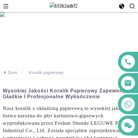
>>
Dom
Koralik papierowy
Wysokiej Jakości Koralik Papierowy Zapewniający
Gładkie I Profesjonalne Wykończenie
+86 123456789122
Nasz koralik z okładziną papierową to wysokiej jakości
listwa narożna do płyt kartonowo-gipsowych
wyprodukowana przez Foshan Shunde LEGUWE Plastics
Industrial Co., Ltd. Została specjalnie zaprojektowana do
wzmacniania i ochrony narożników płyt kartonowo-