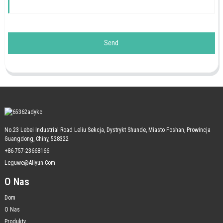
Send
No.23 Lebei Industrial Road Leliu Sekcja, Dystrykt Shunde, Miasto Foshan, Prowincja
Guangdong, Chiny, 528322
+86-757-23668166
Leguwe@aliyun.com
O Nas
Dom
O Nas
Produkty