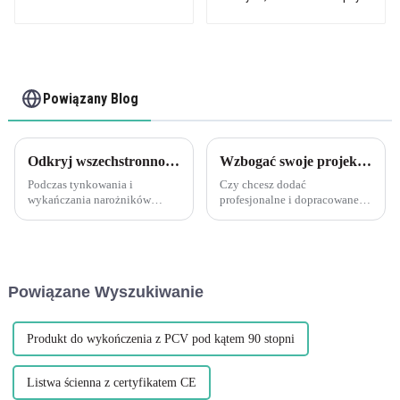
z PVC w kształcie litery
z cementu włóknistego
L
lub płyt kartonowo-
gipsowych
Powiązany Blog
Odkryj wszechstronność elastycznych narożników tynkarskich Leguwe z PCV
Wzbogać swoje projekty płytek za pomocą obrzeży do płytek PCV Leguwe
Podczas tynkowania i
Czy chcesz dodać
wykańczania narożników
profesjonalne i dopracowane
zastosowanie narożników jest
wykończenie do swojego
niezbędne, aby uzyskać
projektu płytek? Nie szukaj
profesjonalny i trwały efekt.
dalej niż obrzeża do płytek
Wśród różnych rodzajów
PCV Leguwe. Ta
narożników dostępnych na
wszechstronna i trwała
Powiązane Wyszukiwanie
rynku, L...
dekoracja...
Produkt do wykończenia z PCV pod kątem 90 stopni
Listwa ścienna z certyfikatem CE