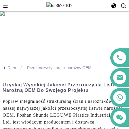
>>
Dom
Przezroczysty koralik narożny OEM
Uzyskaj Wysokiej Jakości Przezroczystą Listwę
Narożną OEM Do Swojego Projektu
+86 123456789122
Popraw integralność strukturalną ścian i narożników dzięki
naszej najwyższej jakości przezroczystej listwie narożnej
OEM. Foshan Shunde LEGUWE Plastics Industrial Co.,
Ltd. jest wiodącym producentem i dostawcą
przezroczystych narożników, zaprojektowanych w celu