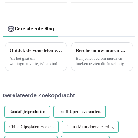
Gerelateerde Blog
Ontdek de voordelen van Leguwe flexibele houtnerf PVC L-vormige hoekranddecoratie
Bescherm uw muren met Leguwe L-vormige PVC-kunststof hoekbeschermers
Als het gaat om
Ben je het beu om muren en
woningrenovatie, is het vinden
hoeken te zien die beschadigd
van de juiste materialen om de
zijn door dagelijkse slijtage?
schoonheid en functionaliteit
Zoek niet verder want Leguwe
van uw ruimte te verbeteren
heeft voor u de perfecte
cruciaal. Een materiaal dat de
oplossing. Onze L-vormige
afgelopen jaren populair is
PVC-kunststof
Gerelateerde Zoekopdracht
geworden...
hoekbeschermers zijn
ontworpen om...
Randafgietproducten
Profil Upvc-leveranciers
China Gipsplaten Hoeken
China Muurvloerversiering