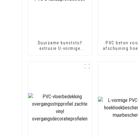
Duurzame kunststof
PVC beton voo
extrusie U-vormige
afschuining hoe
spoorrandafwerking PVC
U-kanaalprofielstrook