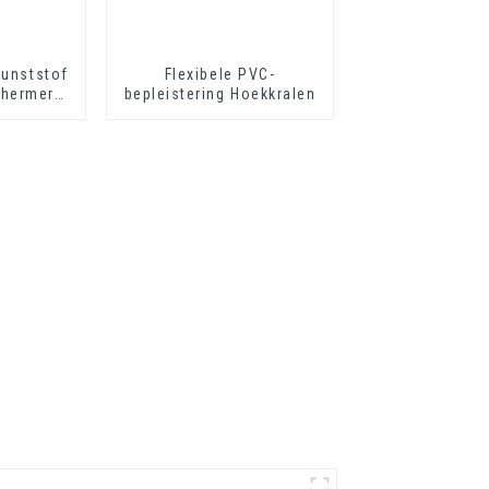
kunststof
Flexibele PVC-
hermer
bepleistering Hoekkralen
herming