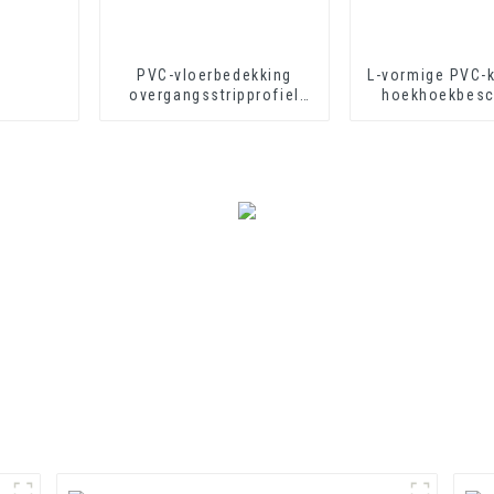
PVC-vloerbedekking
L-vormige PVC-
overgangsstripprofiel
hoekhoekbesc
zachte vinyl
voor muurbesc
overgangsdecoratieprofielen