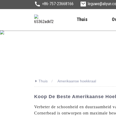
+86-757-23668166
leguwe@aliyun.c
Thuis
O
>>
Thuis
Amerikaanse hoekkraal
Koop De Beste Amerikaanse Hoek
Verbeter de schoonheid en duurzaamheid 
Cornerbead is ontworpen om maximale besche