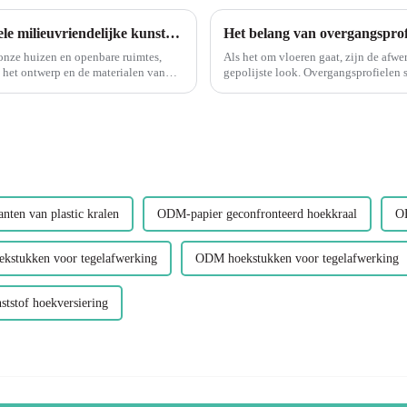
Wat is de veiligste trapneus?:Leguwe flexibele milieuvriendelijke kunststof PVC trapgesp
Het belang van overgangsprof
 onze huizen en openbare ruimtes,
Als het om vloeren gaat, zijn de afwe
 het ontwerp en de materialen van
gepolijste look. Overgangsprofielen s
soepele en mooie trans...
anten van plastic kralen
ODM-papier geconfronteerd hoekkraal
OE
kstukken voor tegelafwerking
ODM hoekstukken voor tegelafwerking
stof hoekversiering