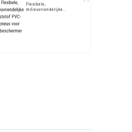
Flexibele,
milieuvriendelijke
kunststof PVC-trapneus
voor trapbeschermer