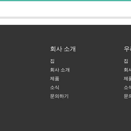
회사 소개
우
집
집
회사 소개
회
제품
제
소식
소
문의하기
문