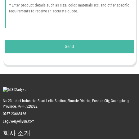
Send
No.23 Lebei Industrial Road Leliu Section, Shunde District, Foshan City, Guangdong
Province, 중국, 528322
0757-23668166
Leguwe@aliyun.com
회사 소개