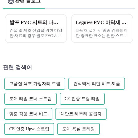
관련 블로그
발포 PVC 시트의 다양성 이해
Leguwe PVC 바닥재 전환 스트립 프로파일의 중요성 이해
건설 및 제조 산업을 위한 다양
바닥재 설치 시 종종 간과되지
한 재료의 경우 발포 PVC 시트
만 중요한 요소는 전환 스트립
가 탁월한 선택입니다. 플라스
프로파일입니다. 이 작지만 강
틱 PVC 폼 필렛 스트립으로도
력한 구성 요소는 원활하고 원
알려져 있습니다...
활한 작동을 보장하는 데 중요
한 역할을 합니다.
관련 검색어
고품질 욕조 가장자리 트림
건식벽체 리턴 비드 제품
도매 타일 코너 스트립
CE 인증 트림 타일
맞춤 적용 코너 비드
계단코 테두리 공급자
CE 인증 Upvc 스트립
도매 욕실 트리밍