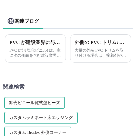
ション装飾プロファイル
関連ブログ
PVC が建設業界に与える影響
外側の PVC トリム: 長いランの結合 接着剤や留め具を付ける前に、パーツをドライフィットして、適切にフィットしているかどうかを確認することを常にお勧めします。
PVC (ポリ塩化ビニル) は、主
大量の外装 PVC トリムを取
に次の側面を含む建設業界で
り付ける場合は、接着剤や留
重要な役割を果たしていま
め具を使用する前に、時間を
す。 建築材料: PVC は、窓
かけて適切にフィットするこ
枠、プラスチックの製造に広
とを確認することが重要で
く使用されています。
す。事前に部品を乾式取り付
けしておくと、作業の手間が
関連検索
省けます。
卸売ビニール乾式壁ビーズ
カスタムラミネート床エッジング
カスタム Beadex 外側コーナー