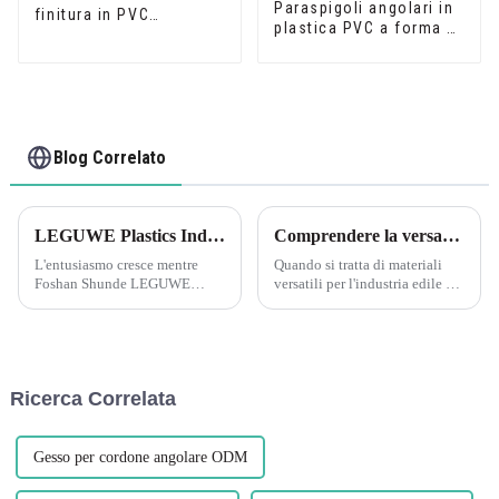
Paraspigoli angolari in
finitura in PVC
plastica PVC a forma di
decorato con venature
L per la protezione
del legno
della parete
Blog Correlato
LEGUWE Plastics Industrial Co., Ltd si prepara alla fiera ARCHIDEX in Malesia
Comprendere la versatilità delle lastre in PVC espanso
L'entusiasmo cresce mentre
Quando si tratta di materiali
Foshan Shunde LEGUWE
versatili per l'industria edile e
Plastics Industrial Co., Ltd,
manifatturiera, le lastre in PVC
conosciuta semplicemente
espanso sono una scelta
come LEGUWE, si prepara a
eccellente. Conosciute anche
presentare i suoi prodotti
come strisce di raccordo in
innovativi al prossimo
schiuma di PVC plastico,...
Ricerca Correlata
ARCHIDEX (MALAYSIA
ARCHITECTURE, I...
Gesso per cordone angolare ODM