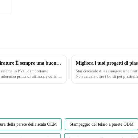
Finiture esterne in PVC: unione di lunghe tirature È sempre una buona idea montare a secco i tuoi pezzi per vedere se hai ottenuto una buona aderenza prima di applicare colla o elementi di fissaggio.
e esterne in PVC, è importante
Stai cercando di aggiungere una finitu
 aderenza prima di utilizzare colla o
Non cercare oltre i bordi per piastrelle in PVC Leguwe. Qu
arti a secco consente di risparmiare...
durevole...
ra della parete della scala OEM
Stampaggio del telaio a parete ODM