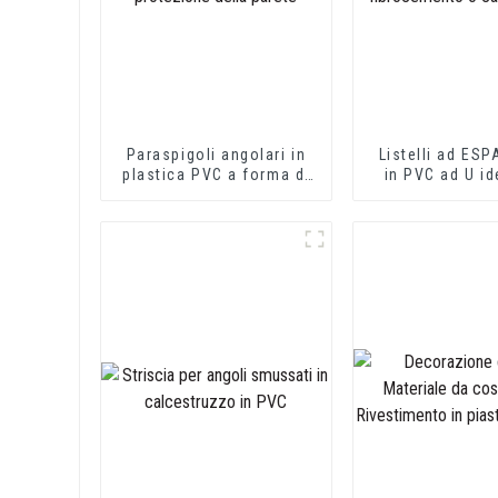
Paraspigoli angolari in
Listelli ad ES
plastica PVC a forma di
in PVC ad U id
L per la protezione della
lastre in fibro
parete
cartonge