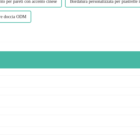
to per pareti con accento cinese
Bordatura personalizzata per piastrelle
are doccia ODM