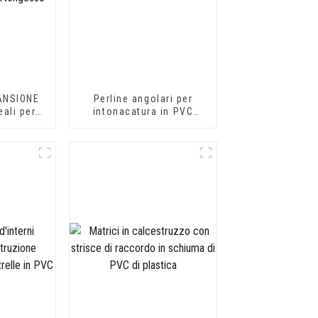
PANSIONE
Perline angolari per
eali per
intonacatura in PVC
cemento o
flessibile
sso