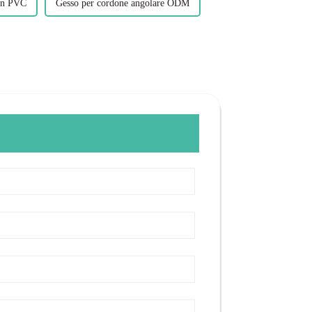
 in PVC
Gesso per cordone angolare ODM