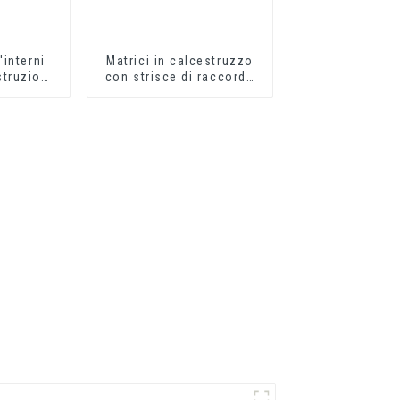
interni
Matrici in calcestruzzo
struzione
con strisce di raccordo
o in
in schiuma di PVC di
n PVC
plastica