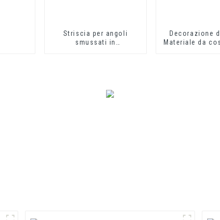
Striscia per angoli
Decorazione d'
smussati in
Materiale da co
calcestruzzo in PVC
Rivestiment
piastrelle i