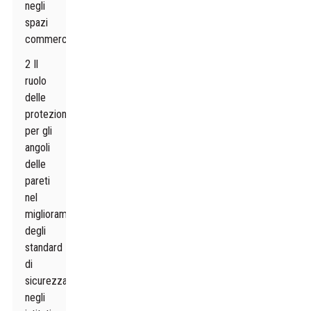
negli
spazi
commerciali
2 Il
ruolo
delle
protezioni
per gli
angoli
delle
pareti
nel
miglioramento
degli
standard
di
sicurezza
negli