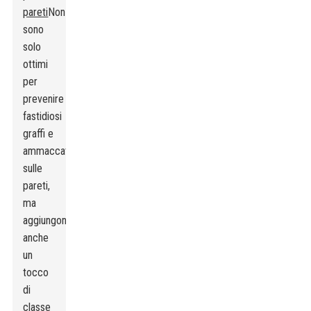
pareti
Non
sono
solo
ottimi
per
prevenire
fastidiosi
graffi e
ammaccature
sulle
pareti,
ma
aggiungono
anche
un
tocco
di
classe