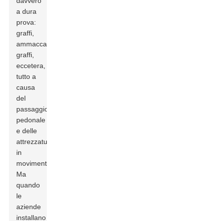
davvero
a dura
prova:
graffi,
ammaccature,
graffi,
eccetera,
tutto a
causa
del
passaggio
pedonale
e delle
attrezzature
in
movimento.
Ma
quando
le
aziende
installano