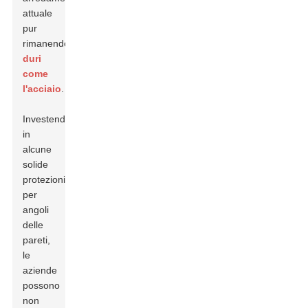
attuale
pur
rimanendo...
duri
come
l'acciaio
.
Investendo
in
alcune
solide
protezioni
per
angoli
delle
pareti,
le
aziende
possono
non