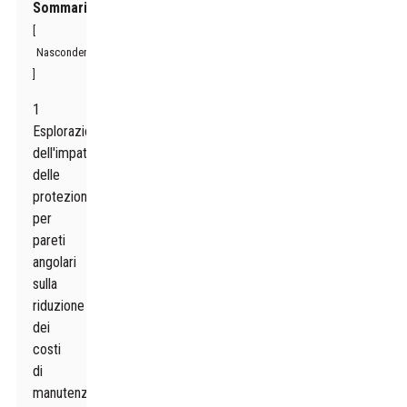
Sommario
[
Nascondere
]
1
Esplorazione
dell'impatto
delle
protezioni
per
pareti
angolari
sulla
riduzione
dei
costi
di
manutenzione