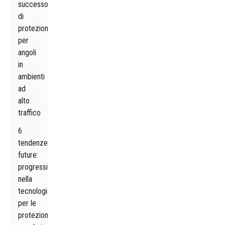
successo
di
protezioni
per
angoli
in
ambienti
ad
alto
traffico
6
tendenze
future:
progressi
nella
tecnologia
per le
protezioni