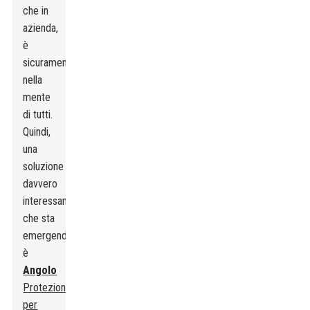
che in
azienda,
è
sicuramente
nella
mente
di tutti.
Quindi,
una
soluzione
davvero
interessante
che sta
emergendo
è
Angolo
Protezioni
per