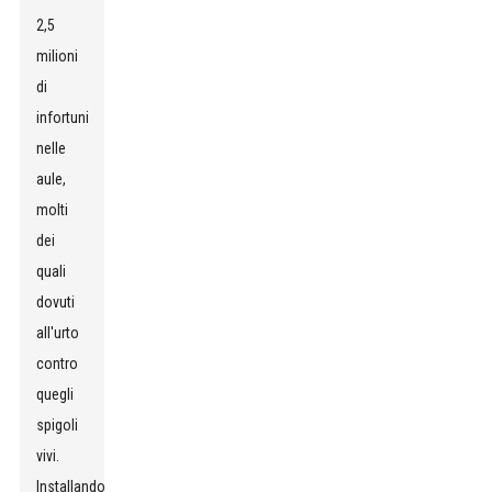
2,5
milioni
di
infortuni
nelle
aule,
molti
dei
quali
dovuti
all'urto
contro
quegli
spigoli
vivi.
Installando