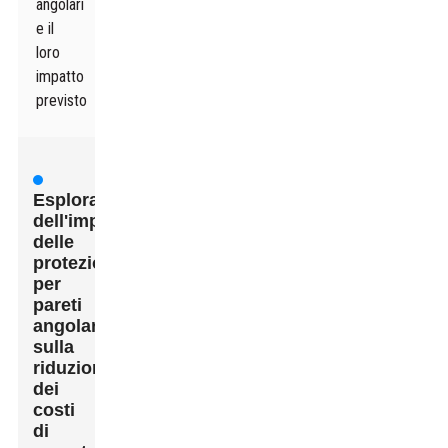
angolari
e il
loro
impatto
previsto
Esplorazione
dell'impatto
delle
protezioni
per
pareti
angolari
sulla
riduzione
dei
costi
di