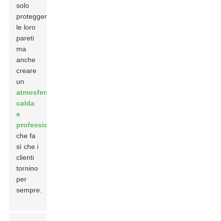
solo
proteggere
le loro
pareti
ma
anche
creare
un
atmosfera
calda
e
professionale
che fa
sì che i
clienti
tornino
per
sempre.