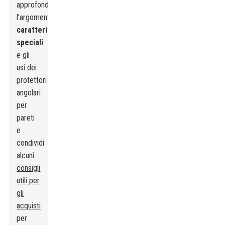
approfondiremo
l'argomento
caratteristiche
speciali
e gli
usi dei
protettori
angolari
per
pareti
e
condividi
alcuni
consigli
utili per
gli
acquisti
per