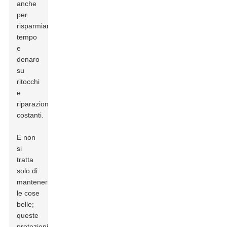
anche
per
risparmiare
tempo
e
denaro
su
ritocchi
e
riparazioni
costanti.
E non
si
tratta
solo di
mantenere
le cose
belle;
queste
protezioni