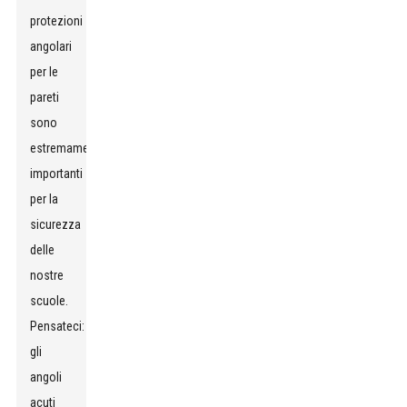
protezioni
angolari
per le
pareti
sono
estremamente
importanti
per la
sicurezza
delle
nostre
scuole.
Pensateci:
gli
angoli
acuti