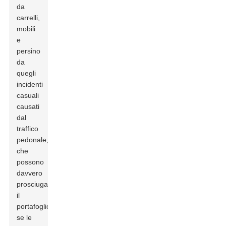
da
carrelli,
mobili
e
persino
da
quegli
incidenti
casuali
causati
dal
traffico
pedonale,
che
possono
davvero
prosciugare
il
portafoglio
se le