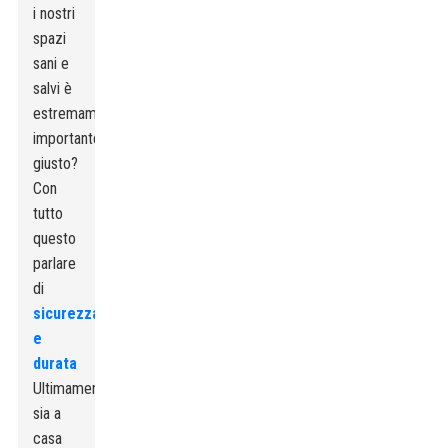
i nostri
spazi
sani e
salvi è
estremamente
importante,
giusto?
Con
tutto
questo
parlare
di
sicurezza
e
durata
Ultimamente,
sia a
casa