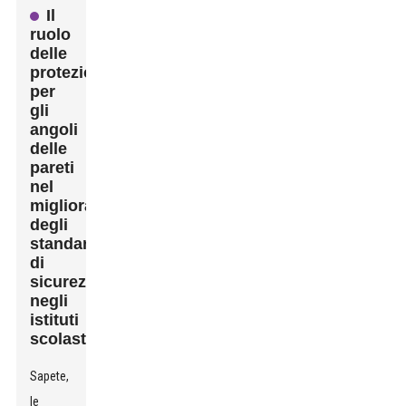
Il
ruolo
delle
protezioni
per
gli
angoli
delle
pareti
nel
miglioramento
degli
standard
di
sicurezza
negli
istituti
scolastici
Sapete,
le