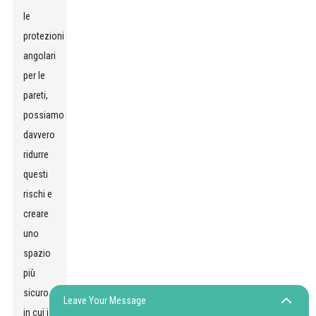
le
protezioni
angolari
per le
pareti,
possiamo
davvero
ridurre
questi
rischi e
creare
uno
spazio
più
sicuro
Leave Your Message
in cui i