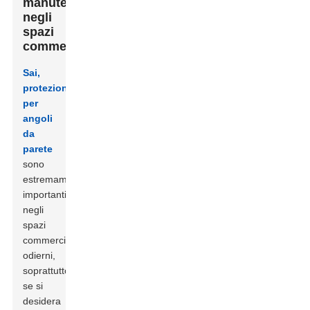
manutenzione
negli
spazi
commerciali
Sai,
protezioni
per
angoli
da
parete
sono
estremamente
importanti
negli
spazi
commerciali
odierni,
soprattutto
se si
desidera