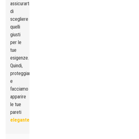
assicurarti
di
scegliere
quelli
giusti
per le
tue
esigenze.
Quindi,
proteggiamo
e
facciamo
apparire
le tue
pareti
elegante
!