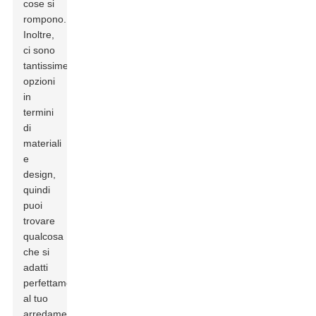
cose si
rompono.
Inoltre,
ci sono
tantissime
opzioni
in
termini
di
materiali
e
design,
quindi
puoi
trovare
qualcosa
che si
adatti
perfettamente
al tuo
arredamento