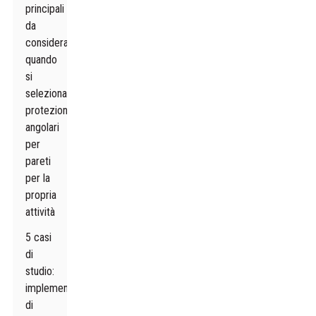
principali
da
considerare
quando
si
selezionano
protezioni
angolari
per
pareti
per la
propria
attività
5 casi
di
studio:
implementazioni
di