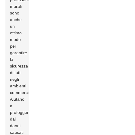
murali
sono
anche
un
ottimo
modo
per
garantire
la
sicurezza
di tutti
negli
ambienti
commerciali.
Aiutano
a
proteggere
dai
danni
causati