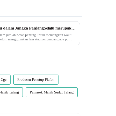
Trim PVC Eksterior: Menyatu dalam Jangka PanjangSelalu merupakan ide bagus untuk mengeringkan potongan Anda untuk melihat apakah sudah pas sebelum Anda mengoleskan lem atau pengencang.
alam jumlah besar, penting untuk meluangkan waktu
belum menggunakan lem atau pengencang apa pun.
 terlebih dahulu akan menghemat...
 Cgc
Produsen Penutup Plafon
Manik Talang
Pemasok Manik Sudut Talang