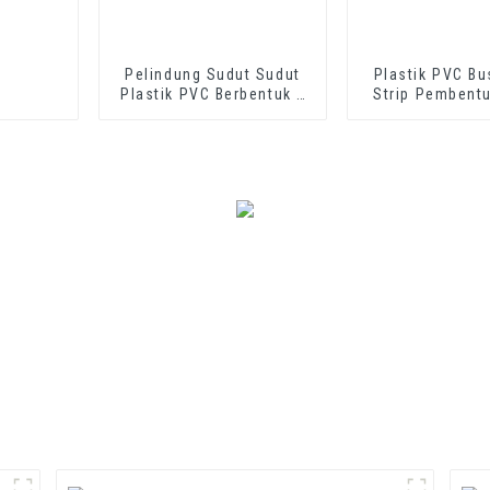
Pelindung Sudut Sudut
Plastik PVC Bus
Plastik PVC Berbentuk L
Strip Pembent
untuk Pelindung Dinding