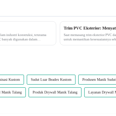
am industri konstruksi, terutama
Saat memasang trim eksterior PVC d
C banyak digunakan dalam
untuk memastikan kesesuaiannya se
Memasang suku cadang secara kering
minasi Kustom
Sudut Luar Beadex Kustom
Produsen Manik Sudut
l Manik Talang
Produk Drywall Manik Talang
Layanan Drywall 