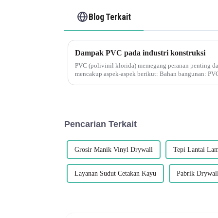
Blog Terkait
Dampak PVC pada industri konstruksi
PVC (polivinil klorida) memegang peranan penting dal
mencakup aspek-aspek berikut: Bahan bangunan: PV
pembuatan kusen jendela, p...
Pencarian Terkait
Grosir Manik Vinyl Drywall
Tepi Lantai La
Layanan Sudut Cetakan Kayu
Pabrik Drywal