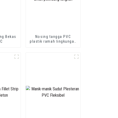
ang Bekas
Nosing tangga PVC
VC
plastik ramah lingkungan
yang fleksibel untuk
pelindung langkah