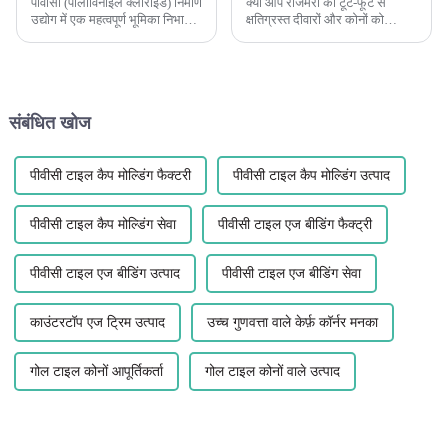
पीवीसी (पॉलीविनाइल क्लोराइड) निर्माण
क्या आप रोजमर्रा की टूट-फूट से
उद्योग में एक महत्वपूर्ण भूमिका निभाता
क्षतिग्रस्त दीवारों और कोनों को
है, जिसमें मुख्य रूप से निम्नलिखित
देखकर थक गए हैं? अब और मत देखो
पहलू शामिल हैं: भवन निर्माण सामग्री:
क्योंकि लेगुवे के पास आपके लिए सही
पीवीसी का व्यापक रूप से खिड़की के
समाधान है। हमारे एल-आकार के
फ्रेम, पी ... के निर्माण में उपयोग किया
पीवीसी प्लास्टिक कॉर्नर गार्ड को
जाता है।
डिज़ाइन किया गया है...
संबंधित खोज
पीवीसी टाइल कैप मोल्डिंग फैक्टरी
पीवीसी टाइल कैप मोल्डिंग उत्पाद
पीवीसी टाइल कैप मोल्डिंग सेवा
पीवीसी टाइल एज बीडिंग फैक्ट्री
पीवीसी टाइल एज बीडिंग उत्पाद
पीवीसी टाइल एज बीडिंग सेवा
काउंटरटॉप एज ट्रिम उत्पाद
उच्च गुणवत्ता वाले केर्फ़ कॉर्नर मनका
गोल टाइल कोनों आपूर्तिकर्ता
गोल टाइल कोनों वाले उत्पाद