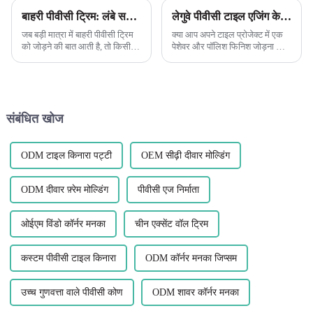
बाहरी पीवीसी ट्रिम: लंबे समय तक चलने में शामिल होना, किसी भी गोंद या फास्टनरों को लगाने से पहले यह देखने के लिए कि क्या आपके पास एक अच्छा फिट है, अपने टुकड़ों को ड्राई फिट करना हमेशा एक अच्छा विचार है।
लेगुवे पीवीसी टाइल एजिंग के साथ अपनी टाइल परियोजनाओं को बढ़ाएं
जब बड़ी मात्रा में बाहरी पीवीसी ट्रिम
क्या आप अपने टाइल प्रोजेक्ट में एक
को जोड़ने की बात आती है, तो किसी भी
पेशेवर और पॉलिश फिनिश जोड़ना चाह
गोंद या फास्टनरों का उपयोग करने से
रहे हैं? लेगुवे पीवीसी टाइल एज बैंडिंग के
पहले उचित फिट सुनिश्चित करने के
अलावा और कुछ न देखें। यह बहुमुखी
लिए समय निकालना महत्वपूर्ण है। भागों
और टिकाऊ सजावट...
को पहले से सुखाकर स्थापित करने से
आपकी बचत होती है...
संबंधित खोज
ODM टाइल किनारा पट्टी
OEM सीढ़ी दीवार मोल्डिंग
ODM दीवार फ़्रेम मोल्डिंग
पीवीसी एज निर्माता
ओईएम विंडो कॉर्नर मनका
चीन एक्सेंट वॉल ट्रिम
कस्टम पीवीसी टाइल किनारा
ODM कॉर्नर मनका जिप्सम
उच्च गुणवत्ता वाले पीवीसी कोण
ODM शावर कॉर्नर मनका