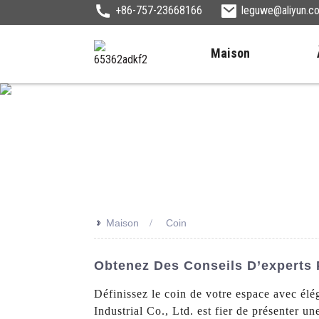
+86-757-23668166
leguwe@aliyun.c
Maison
>>
Maison
Coin
Obtenez Des Conseils D’experts 
Définissez le coin de votre espace avec é
Industrial Co., Ltd. est fier de présenter u