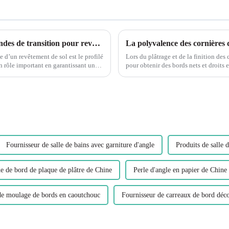
Comprendre l'importance des profils de bandes de transition pour revêtements de sol en PVC Leguwe
La polyvalence des cornières 
 d’un revêtement de sol est le profilé
Lors du plâtrage et de la finition des 
n rôle important en garantissant un
pour obtenir des bords nets et droits et
des plus polyvalents et efficaces...
Fournisseur de salle de bains avec garniture d'angle
Produits de salle 
e de bord de plaque de plâtre de Chine
Perle d'angle en papier de Chine
de moulage de bords en caoutchouc
Fournisseur de carreaux de bord déco