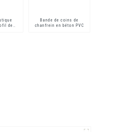
stique
Bande de coins de
ofil de
chanfrein en béton PVC
ilibre de
 forme de
 de PVC