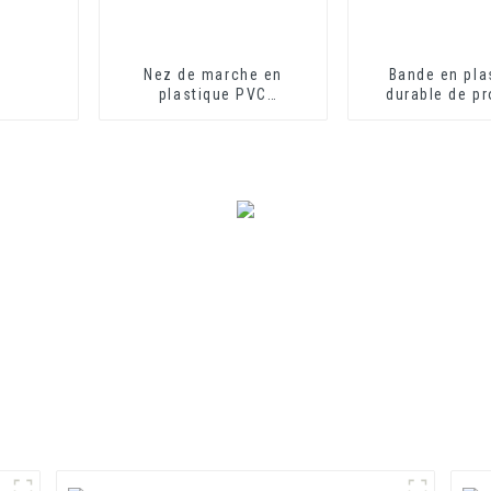
Nez de marche en
Bande en pla
plastique PVC
durable de pr
écologique et flexible
canal en U d'équ
pour protecteur de
bord de voie en
marche
U d'extrusion