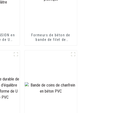
NSION en
Formeurs de béton de
e de U
bande de filet de
s plaques
mousse de PVC en
 ou les
plastique
lâtre