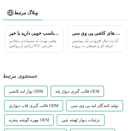
وبلاگ مرتبط
پروژه های کاشی خود را با لبه های کاشی پی وی سی Leguwe تقویت کنید
تریم بیرونی پی وی سی: پیوستن به کارهای طولانی همیشه ایده خوبی است که قبل از استفاده از چسب یا بست، قطعات خود را خشک کنید تا ببینید آیا تناسب خوبی دارید یا خیر.
آیا به دنبال افزودن یک پوشش
وقتی نوبت به چسباندن مقادیر
حرفه ای و صیقلی به پروژه
زیادی از روکش PVC خارجی
کاشی خود هستید؟ به دنبال نوار
می‌رسد، مهم است که قبل از
لبه کاشی پی وی سی Leguwe
استفاده از هر چسب یا بست،
نباشید. این دکوری همه کاره و
برای اطمینان از تناسب مناسب
بادوام...
زمان بگذارید. نصب خشک
قطعات از قبل باعث صرفه
جستجوی مرتبط
جویی در ...
قالب گیری دیوار پله OEM
نوار لبه کاشی ODM
تولید کنندگان لبه پی وی سی
قالب گیری قاب دیواری ODM
تزئینات دیوار لهجه چین
مهره گوشه پنجره OEM