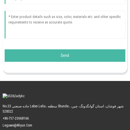
Send
No.23 جاده صنعتی Lebei Leliu، منطقه Shunde، شهر فوشان، استان گوانگدونگ، چین،
528322
+86-757-23668166
Leguwe@aliyun.com