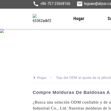
+86-757-23668166
leguwe@aliyun.c
Hogar
S
>>
Hogar
Teja del ODM al ajuste de la alfom
Compre Molduras De Baldosas A 
¿Busca una solución ODM confiable y de a
Industrial Co., Ltd. Nuestras molduras de 