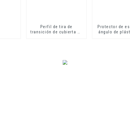
Perfil de tira de
Protector de e
transición de cubierta de
ángulo de plás
suelo de PVC perfiles
en forma de 
decorativos de
protección de
transición de vinilo
suave