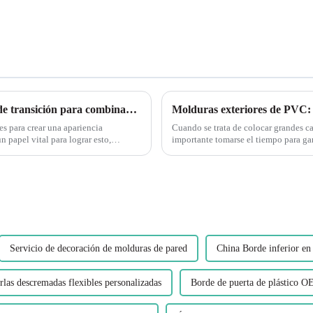
Comprender la importancia de los perfiles de transición para combinar pisos
es para crear una apariencia
Cuando se trata de colocar grandes c
n papel vital para lograr esto,
importante tomarse el tiempo para ga
sujetadores. La instalación en seco de
Servicio de decoración de molduras de pared
China Borde inferior en 
rlas descremadas flexibles personalizadas
Borde de puerta de plástico 