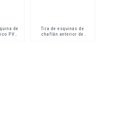
squina de
Tira de esquinas de
tico PVC
chaflán anterior de
L para
hormigón de PVC
 paredes