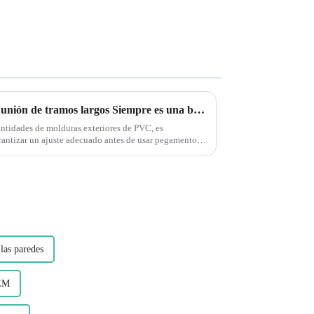
Molduras exteriores de PVC: unión de tramos largos Siempre es una buena idea colocar las piezas en seco para ver si encajan bien antes de aplicar pegamento o sujetadores.
antidades de molduras exteriores de PVC, es
rantizar un ajuste adecuado antes de usar pegamento o
 las piezas de antemano le ahorra...
las paredes
OEM