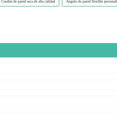
Cordón de pared seca de alta calidad
Ángulo de pared flexible personal