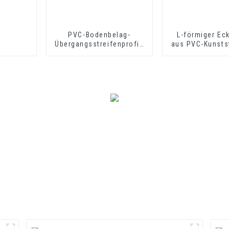
PVC-Bodenbelag-
L-förmiger Ec
Übergangsstreifenprofil,
aus PVC-Kunsts
weiche Vinyl-Übergangs-
Schutz der
Dekorprofile