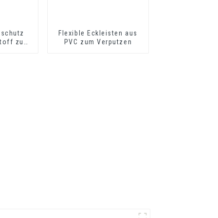
kschutz
Flexible Eckleisten aus
toff zum
PVC zum Verputzen
 Wand