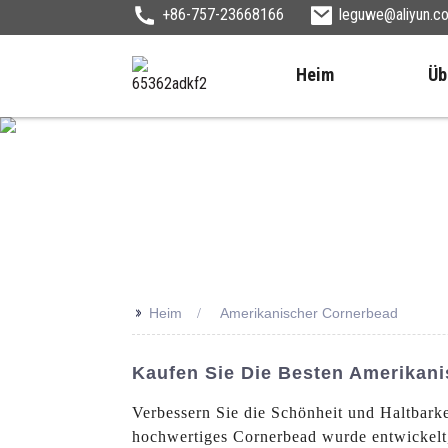
+86-757-23668166
leguwe@aliyun.c
Heim
Üb
>>
Heim
Amerikanischer Cornerbead
Kaufen Sie Die Besten Amerikani
Verbessern Sie die Schönheit und Haltbark
hochwertiges Cornerbead wurde entwickelt,