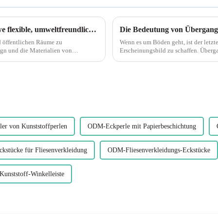
Was ist die sicherste Treppenkante?: Leguwe flexible, umweltfreundliche Kunststoff-PVC-Treppenschnalle
Die Bedeutung von Übergangs
d öffentlichen Räume zu
Wenn es um Böden geht, ist der letzte
ign und die Materialien von
Erscheinungsbild zu schaffen. Überga
e Rolle bei ...
und sorgen für einen reibungslosen 
ller von Kunststoffperlen
ODM-Eckperle mit Papierbeschichtung
stücke für Fliesenverkleidung
ODM-Fliesenverkleidungs-Eckstücke
nststoff-Winkelleiste