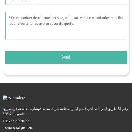
Send
رقم 23 طريق ليبي الصناعي قسم ليليو، منطقة شوند، مدينة فوشان، مقاطعة قوانغدونغ،
الصين، 528322
+86-757-23668166
Leguwe@aliyun.com