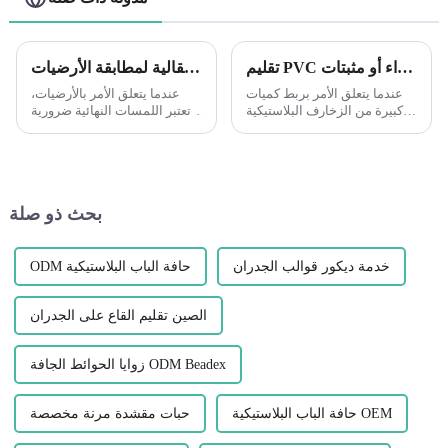
تقليم PVC الخارجي: الانضمام إلى عمليات التشغيل الطويلة إنها دائمًا فكرة جيدة أن تقوم بتجفيف قطعك لمعرفة ما إذا كنت قد حصلت على ملاءمة جيدة قبل تطبيق أي غراء أو مثبتات.
فهم أهمية الملفات الانتقالية لمطابقة الأرضيات
عندما يتعلق الأمر بربط كميات
عندما يتعلق الأمر بالأرضيات،
كبيرة من الزخارف البلاستيكية
تعتبر اللمسات النهائية ضرورية
الخارجية، فمن المهم أن تأخذ
لخلق مظهر سلس ومصقول.
الوقت الكافي لضمان الملاءمة
تلعب ملفات تعريف الانتقال دورًا
المناسبة قبل استخدام أي غراء
حيويًا في تحقيق ذلك، حيث توفر
أو مثبتات. تركيب الأجزاء الجافة
انتقالًا سلسًا وجميلًا...
مسبقًا يوفر عليك...
بحث ذو صلة
خدمة ديكور قوالب الجدران
ODM حافة الباب البلاستيكية
الصين تقليم القاع على الجدران
زوايا الحوائط الجافة ODM Beadex
حافة الباب البلاستيكية OEM
حبات مقشدة مرنة مخصصة