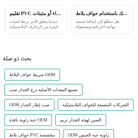
قم بتحسين مشاريع البلاط الخاصة بك باستخدام حواف بلاط Leguwe PVC
تقليم PVC الخارجي: الانضمام إلى عمليات التشغيل الطويلة إنها دائمًا فكرة جيدة أن تقوم بتجفيف قطعك لمعرفة ما إذا كنت قد حصلت على ملاءمة جيدة قبل تطبيق أي غراء أو مثبتات.
هل تتطلع إلى إضافة لمسة
عندما يتعلق الأمر بربط كميات
نهائية احترافية ومصقولة
كبيرة من الزخارف البلاستيكية
لمشروع البلاط الخاص بك؟ لا
الخارجية، فمن المهم أن تأخذ
تنظر إلى أبعد من ربط حافة
الوقت الكافي لضمان الملاءمة
بلاط Leguwe PVC. هذا الديكور
المناسبة قبل استخدام أي غراء
متعدد الاستخدامات والمتين...
أو مثبتات. تركيب الأجزاء الجافة
مسبقًا يوفر عليك...
بحث ذو صلة
شريط حواف البلاط ODM
تصنيع المعدات الأصلية درج الجدار صب
الشركات المصنعة للحواف البلاستيكية
ODM صب إطار الجدار
الصين لهجة الجدار تريم
حبة زاوية نافذة OEM
ODM زاوية حبة الجبس
حواف بلاط PVC مخصصة