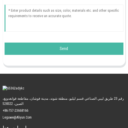
Send
رقم 23 طريق ليبي الصناعي قسم ليليو، منطقة شوند، مدينة فوشان، مقاطعة قوانغدونغ،
الصين، 528322
+86-757-23668166
Leguwe@aliyun.com